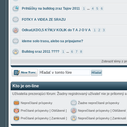
Prihlášky na bulldog zraz Tajov 2011
...
1
4
5
6
FOTKY A VIDEA ZE SRAZU
Odkud,KDO,S KÝM,V KOLIK do T A J O V A
1
2
3
ideme solo trasu, alebo sa pripajame?
Bulldog sraz 2011 ????
...
1
6
7
8
Zobraziť témy z 
Odoslať novú
tému
Kto je on-line
Užívatelia prezerajúci fórum: Žiadny registrovaný užívateľ nie je prítomný a
Neprečítané príspevky
Žiadne neprečítané príspevky
Prečítané príspevky [ Obľúbené ]
Neprečítané príspevky [ Obľúbené 
Prečítané príspevky [ Zamknuté ]
Neprečítané príspevky [ Zamknuté 