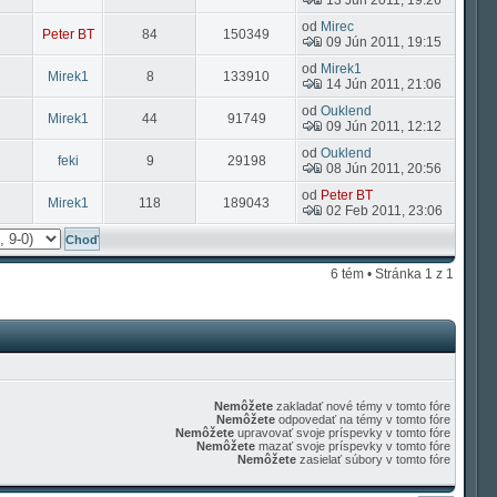
13 Jún 2011, 19:26
od
Mirec
Peter BT
84
150349
09 Jún 2011, 19:15
od
Mirek1
Mirek1
8
133910
14 Jún 2011, 21:06
od
Ouklend
Mirek1
44
91749
09 Jún 2011, 12:12
od
Ouklend
feki
9
29198
08 Jún 2011, 20:56
od
Peter BT
Mirek1
118
189043
02 Feb 2011, 23:06
6 tém • Stránka
1
z
1
Nemôžete
zakladať nové témy v tomto fóre
Nemôžete
odpovedať na témy v tomto fóre
Nemôžete
upravovať svoje príspevky v tomto fóre
Nemôžete
mazať svoje príspevky v tomto fóre
Nemôžete
zasielať súbory v tomto fóre