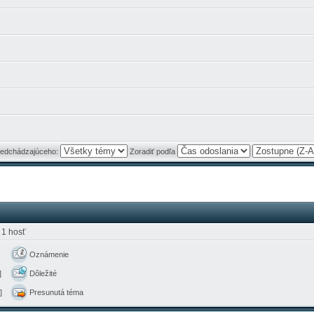
predchádzajúceho:
Zoradiť podľa
 1 hosť
Oznámenie
]
Dôležité
]
Presunutá téma