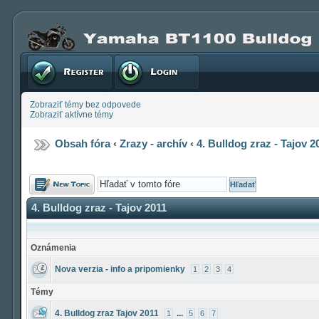
Registrovať
Prihlásenie
Zobraziť témy bez odpovede
Zobraziť aktívne témy
Obsah fóra
‹
Zrazy - archív
‹
4. Bulldog zraz - Tajov 2
Odoslať novú
tému
4. Bulldog zraz - Tajov 2011
Oznámenia
Nova verzia - info a pripomienky
1
2
3
4
Témy
4. Bulldog zraz Tajov 2011
...
1
5
6
7