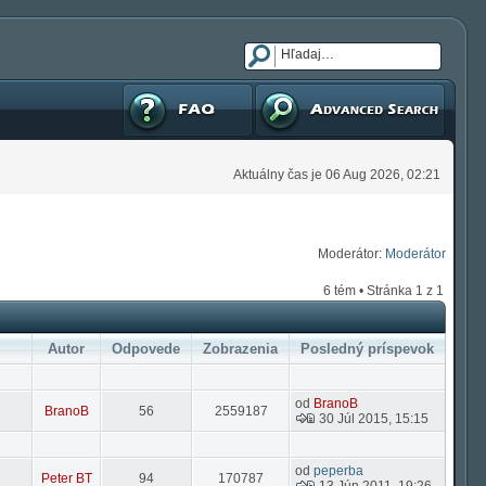
FAQ
Pokročilé hľadanie
Aktuálny čas je 06 Aug 2026, 02:21
Moderátor:
Moderátor
6 tém • Stránka
1
z
1
Autor
Odpovede
Zobrazenia
Posledný príspevok
od
BranoB
BranoB
56
2559187
30 Júl 2015, 15:15
od
peperba
Peter BT
94
170787