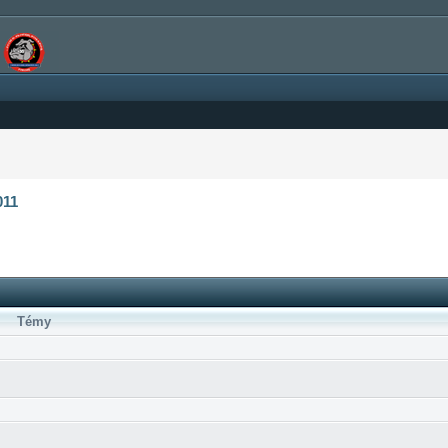
011
Témy