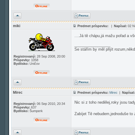
Hore
miki
Predmet príspevku:
|
Napísal:
02 N
....Já tě chápu,já mažu pořad a v
_________________
Se stářím by měl přijít rozum,někd
Registrovaný:
28 Sep 2008, 20:00
Príspevky:
1058
Bydlisko:
Uničov
Hore
Mirec
Predmet príspevku:
Mirec
|
Napísal:
Nic si z toho nedělej,roky jsou tad
Registrovaný:
06 Sep 2010, 20:34
Príspevky:
637
Bydlisko:
Šumperk
Zabíjet Tě nebudem,jednoduše to 
Hore