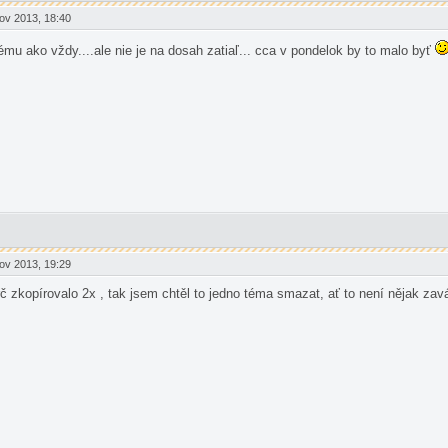
ov 2013, 18:40
mu ako vždy....ale nie je na dosah zatiaľ... cca v pondelok by to malo byť
ov 2013, 19:29
č zkopírovalo 2x , tak jsem chtěl to jedno téma smazat, ať to není nějak zavá