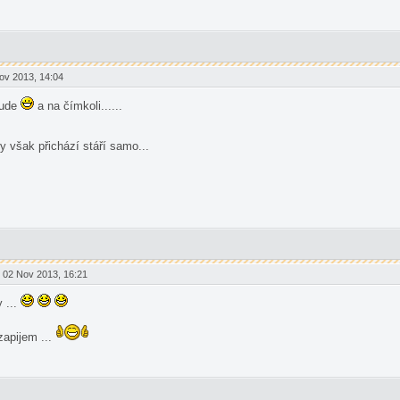
ov 2013, 14:04
šude
a na čímkoli......
y však přichází stáří samo...
02 Nov 2013, 16:21
y ...
zapijem ...