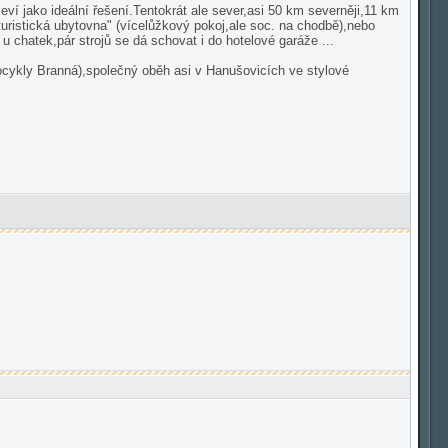
 jeví jako ideální řešení.Tentokrát ale sever,asi 50 km severněji,11 km
turistická ubytovna" (vícelůžkový pokoj,ale soc. na chodbě),nebo
u chatek,pár strojů se dá schovat i do hotelové garáže ...
cykly Branná),společný oběh asi v Hanušovicích ve stylové