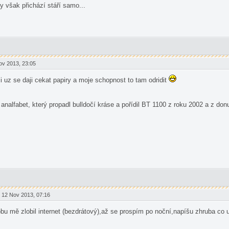
y však přichází stáří samo...
v 2013, 23:05
li uz se daji cekat papiry a moje schopnost to tam odridit
analfabet, který propadl bulldočí kráse a pořídil BT 1100 z roku 2002 a z 
12 Nov 2013, 07:16
obu mě zlobil internet (bezdrátový),až se prospím po noční,napíšu zhruba co 