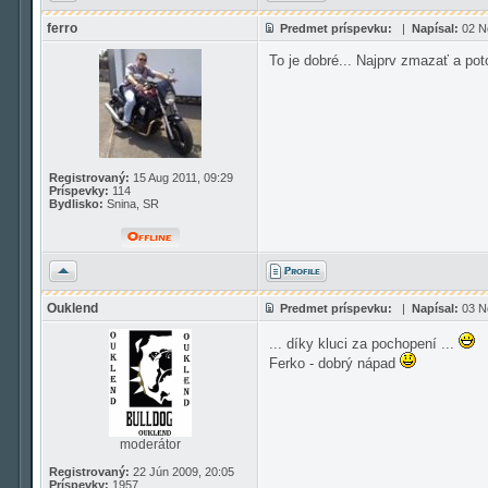
ferro
Predmet príspevku:
|
Napísal:
02 N
To je dobré... Najprv zmazať a po
Registrovaný:
15 Aug 2011, 09:29
Príspevky:
114
Bydlisko:
Snina, SR
Hore
Ouklend
Predmet príspevku:
|
Napísal:
03 N
... díky kluci za pochopení ...
Ferko - dobrý nápad
moderátor
Registrovaný:
22 Jún 2009, 20:05
Príspevky:
1957