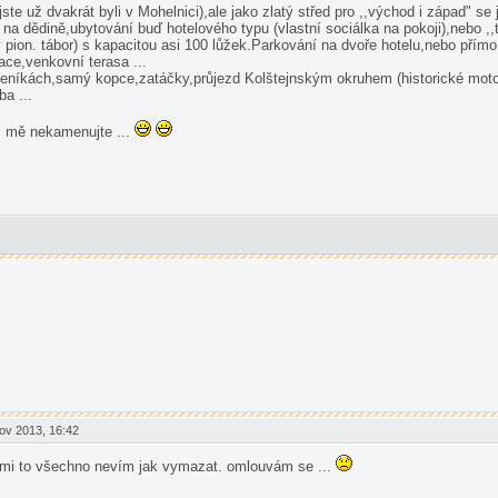
ste už dvakrát byli v Mohelnici),ale jako zlatý střed pro ,,východ i západ" se
na dědině,ubytování buď hotelového typu (vlastní sociálka na pokoji),nebo ,,
pion. tábor) s kapacitou asi 100 lůžek.Parkování na dvoře hotelu,nebo přímo 
ace,venkovní terasa ...
eníkách,samý kopce,zatáčky,průjezd Kolštejnským okruhem (historické moto
ba ...
oc mě nekamenujte ...
ov 2013, 16:42
 se mi to všechno nevím jak vymazat. omlouvám se ...