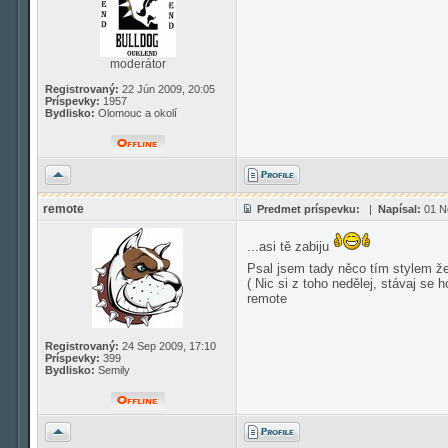
moderátor
Registrovaný:
22 Jún 2009, 20:05
Príspevky:
1957
Bydlisko:
Olomouc a okolí
Hore
remote
Predmet príspevku:
|
Napísal:
01 N
...asi tě zabiju
Psal jsem tady něco tím stylem že
( Nic si z toho nedělej, stávaj se ho
remote
Registrovaný:
24 Sep 2009, 17:10
Príspevky:
399
Bydlisko:
Semily
Hore