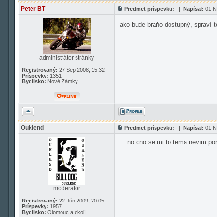
Peter BT
Predmet príspevku:
|
Napísal:
01 N
ako bude braňo dostupný, spraví té
administrátor stránky
Registrovaný:
27 Sep 2008, 15:32
Príspevky:
1351
Bydlisko:
Nové Zámky
Hore
Ouklend
Predmet príspevku:
|
Napísal:
01 N
... no ono se mi to téma nevím por
moderátor
Registrovaný:
22 Jún 2009, 20:05
Príspevky:
1957
Bydlisko:
Olomouc a okolí