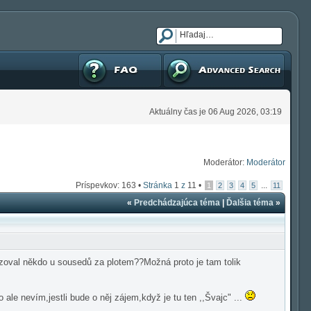
FAQ
Pokročilé hľadanie
Aktuálny čas je 06 Aug 2026, 03:19
Moderátor:
Moderátor
Príspevkov: 163 •
Stránka
1
z
11
•
...
1
2
3
4
5
11
«
Predchádzajúca téma
|
Ďalšia téma
»
nizoval někdo u sousedů za plotem??Možná proto je tam tolik
ale nevím,jestli bude o něj zájem,když je tu ten ,,Švajc" ...