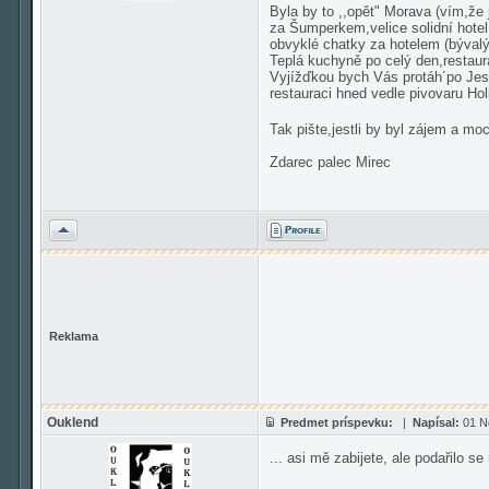
Byla by to ,,opět" Morava (vím,že j
za Šumperkem,velice solidní hotel 
obvyklé chatky za hotelem (bývalý 
Teplá kuchyně po celý den,restaur
Vyjížďkou bych Vás protáh´po Jes
restauraci hned vedle pivovaru Hol
Tak pište,jestli by byl zájem a m
Zdarec palec Mirec
Hore
Reklama
Ouklend
Predmet príspevku:
|
Napísal:
01 N
... asi mě zabijete, ale podařilo