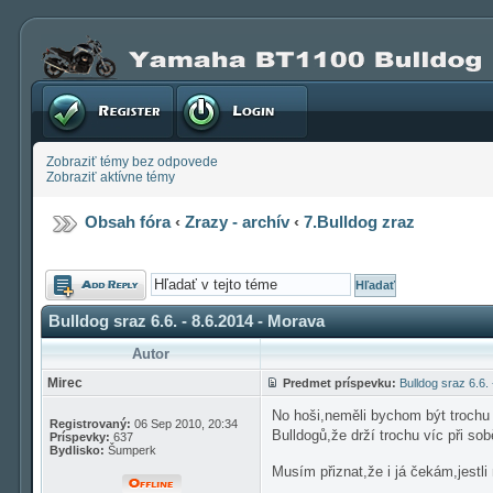
Registrovať
Prihlásenie
Zobraziť témy bez odpovede
Zobraziť aktívne témy
Obsah fóra
‹
Zrazy - archív
‹
7.Bulldog zraz
Odoslať
odpoveď
Bulldog sraz 6.6. - 8.6.2014 - Morava
Autor
Mirec
Predmet príspevku:
Bulldog sraz 6.6.
No hoši,neměli bychom být trochu 
Registrovaný:
06 Sep 2010, 20:34
Bulldogů,že drží trochu víc při sob
Príspevky:
637
Bydlisko:
Šumperk
Musím přiznat,že i já čekám,jestli