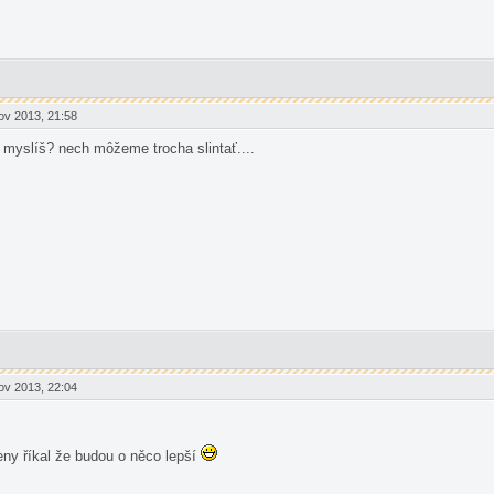
v 2013, 21:58
 myslíš? nech môžeme trocha slintať....
v 2013, 22:04
eny říkal že budou o něco lepší