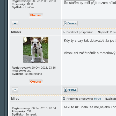
Registrovaný:
28 Sep 2008, 20:00
Se stářím by měl přijít rozum,někd
Príspevky:
1058
Bydlisko:
Uničov
Hore
tombik
Predmet príspevku:
|
Napísal:
11 No
Kdy ty srazy tak delavate? Ja jest
_________________
Absolutní začátečník a motorkový 
Registrovaný:
20 Okt 2013, 23:36
Príspevky:
250
Bydlisko:
skoro Kladno
Hore
Mirec
Predmet príspevku:
Mirec
|
Napísal:
Miki to už udělal za mě,nějakou d
Registrovaný:
06 Sep 2010, 20:34
Príspevky:
637
Bydlisko:
Šumperk