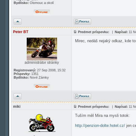
Bydlisko:
Olomouc a okolí
Hore
Peter BT
Predmet príspevku:
|
Napísal:
11 No
Mirec, nedáš nejaký odkaz, kde to
administrátor stránky
Registrovaný:
27 Sep 2008, 15:32
Príspevky:
1351
Bydlisko:
Nové Zámky
Hore
miki
Predmet príspevku:
|
Napísal:
11 No
Tuším měl Mira na mysli totok:
http://penzion-dolte.hotel.cz/
jen c
_________________