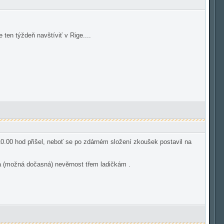
 ten týždeň navštíviť v Rige....
10.00 hod přišel, neboť se po zdárném složení zkoušek postavil na
na (možná dočasná) nevěrnost třem ladičkám .