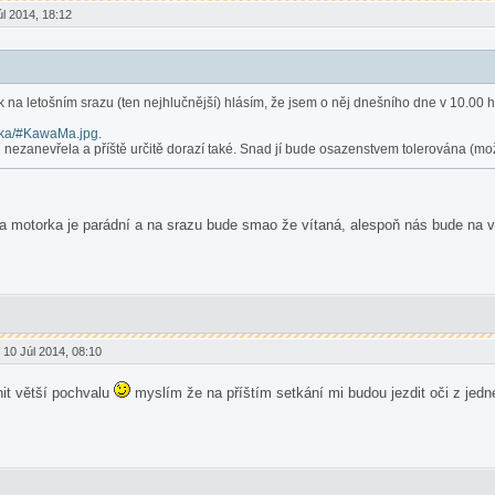
l 2014, 18:12
ek na letošním srazu (ten nejhlučnější) hlásím, že jsem o něj dnešního dne v 10.00 
enka/#KawaMa.jpg
.
ů nezanevřela a příště určitě dorazí také. Snad jí bude osazenstvem tolerována (m
! a motorka je parádní a na srazu bude smao že vítaná, alespoň nás bude na 
10 Júl 2014, 08:10
nit větší pochvalu
myslím že na příštím setkání mi budou jezdit oči z jed