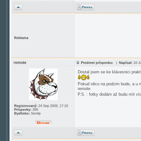
Hore
Reklama
remote
Predmet príspevku:
|
Napísal:
10 Jú
Dostal jsem se ke klávesnici prakt
Pokud něco na podzim bude, a u ná
remote
P.S. : fotky dodám až budu mít v
Registrovaný:
24 Sep 2009, 17:10
Príspevky:
399
Bydlisko:
Semily
Hore