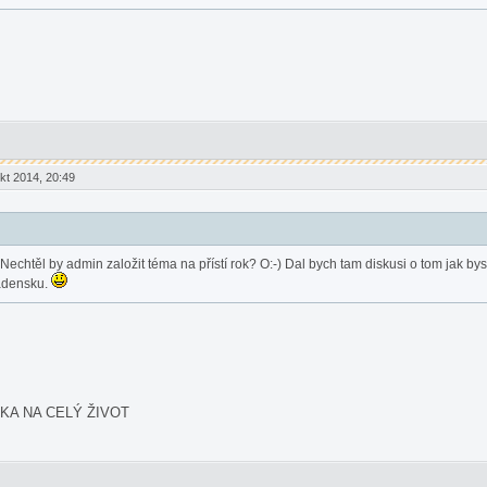
t 2014, 20:49
echtěl by admin založit téma na přístí rok? O:-) Dal bych tam diskusi o tom jak byste
ladensku.
KA NA CELÝ ŽIVOT