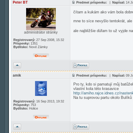
Peter BT
Predmet príspevku:
|
Napísal:
14 Jú
čítam a kukám ako vám bola dobre.
mne to síce nevyšlo tentokrát, ale
ale najbližšie dúfam to už vyjde 
administrátor stránky
Registrovaný:
27 Sep 2008, 15:32
Príspevky:
1351
Bydlisko:
Nové Zámky
Hore
amik
Predmet príspevku:
|
Napísal:
09 Jú
Pro ty, kdo si pamatují můj batůže
vlastní kola této krasavice
http://amiho.rajce.idnes.cz/nast
Na tu suprovou partu okolo Bulíků
Registrovaný:
16 Sep 2013, 19:32
Príspevky:
753
Bydlisko:
Holice
Hore