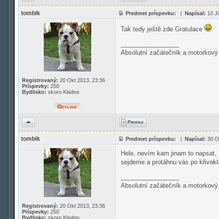
tombik
Predmet príspevku:
|
Napísal:
10 Jú
Tak tedy ještě zde Gratulace
_________________
Absolutní začátečník a motorkový 
Registrovaný:
20 Okt 2013, 23:36
Príspevky:
250
Bydlisko:
skoro Kladno
Hore
tombik
Predmet príspevku:
|
Napísal:
30 Ok
Hele, nevím kam jinam to napsat, N
sejdeme a protáhnu vás po křivok
_________________
Absolutní začátečník a motorkový 
Registrovaný:
20 Okt 2013, 23:36
Príspevky:
250
Bydlisko:
skoro Kladno