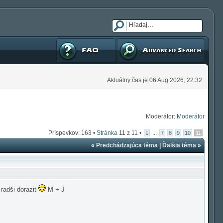
FAQ
Pokročilé hľadanie
Aktuálny čas je 06 Aug 2026, 22:32
Moderátor:
Moderátor
Príspevkov: 163 •
Stránka
11
z
11
•
...
1
7
8
9
10
11
«
Predchádzajúca téma
|
Ďalšia téma
»
radši dorazit
M + J