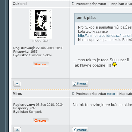
Ouklend
Predmet príspevku:
|
Napísal:
09 Jú
amik píše:
Pro ty, kdo si pamatují můj batůž
kola této krasavice
http://amiho.rajce.idnes.cz/nast
Na tu suprovou partu okolo Bulík
moderátor
Registrovaný:
22 Jún 2009, 20:05
Príspevky:
1957
Bydlisko:
Olomouc a okolí
... mno tak to je teda Suuuuper !!
Tak hlavně opatrně !!!!
Hore
Mirec
Predmet príspevku:
mirec
|
Napísal:
No tak to nevím,které krásce sklo
Registrovaný:
06 Sep 2010, 20:34
Príspevky:
637
Bydlisko:
Šumperk
Hore