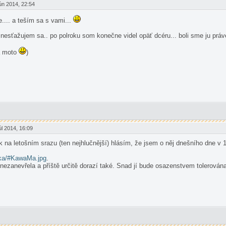
n 2014, 22:54
... a teším sa s vami...
 nesťažujem sa.. po polroku som konečne videl opäť dcéru... boli sme ju práve
na moto
)
l 2014, 16:09
k na letošním srazu (ten nejhlučnější) hlásím, že jsem o něj dnešního dne v 
enka/#KawaMa.jpg
.
 nezanevřela a příště určitě dorazí také. Snad jí bude osazenstvem tolerová