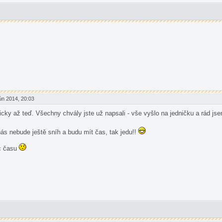
n 2014, 20:03
icky až teď. Všechny chvály jste už napsali - vše vyšlo na jedničku a rád j
s nebude ještě sníh a budu mít čas, tak jedu!!
íc času