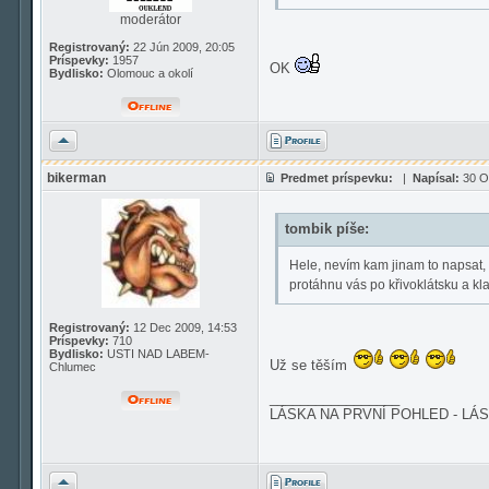
moderátor
Registrovaný:
22 Jún 2009, 20:05
Príspevky:
1957
OK
Bydlisko:
Olomouc a okolí
Hore
bikerman
Predmet príspevku:
|
Napísal:
30 Ok
tombik píše:
Hele, nevím kam jinam to napsat, N
protáhnu vás po křivoklátsku a k
Registrovaný:
12 Dec 2009, 14:53
Príspevky:
710
Bydlisko:
USTI NAD LABEM-
Už se těším
Chlumec
_________________
LÁSKA NA PRVNÍ POHLED - LÁS
Hore