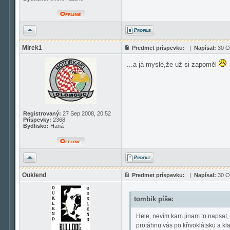
Hore
Mirek1
Predmet príspevku:
|
Napísal:
30 Ok
...a já mysle,že už si zapoměl
Registrovaný:
27 Sep 2008, 20:52
Príspevky:
2368
Bydlisko:
Haná
Hore
Ouklend
Predmet príspevku:
|
Napísal:
30 Ok
tombik píše:
Hele, nevím kam jinam to napsat, N
protáhnu vás po křivoklátsku a k