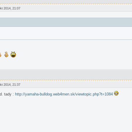
t 2014, 21:07
t 2014, 21:37
td. tady :
http://yamaha-bulldog.web4men.sk/viewtopic.php?t=1084