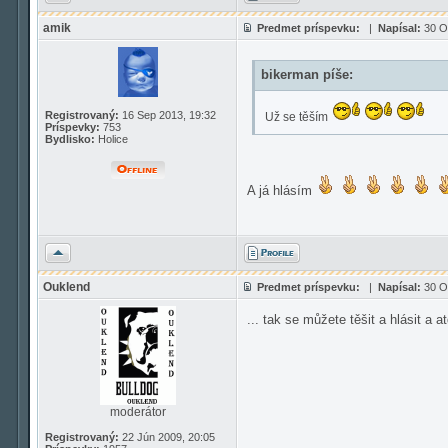
amik
Predmet príspevku:
|
Napísal:
30 Ok
bikerman píše:
Registrovaný:
16 Sep 2013, 19:32
Už se těším
Príspevky:
753
Bydlisko:
Holice
A já hlásím
Hore
Ouklend
Predmet príspevku:
|
Napísal:
30 Ok
... tak se můžete těšit a hlásit a a
moderátor
Registrovaný:
22 Jún 2009, 20:05