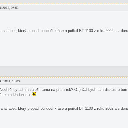
l 2014, 08:52
analfabet, který propadl bulldočí kráse a pořídil BT 1100 z roku 2002 a z 
t 2014, 16:03
echtěl by admin založit téma na přístí rok? O:-) Dal bych tam diskusi o tom ja
látsku a kladensku.
analfabet, který propadl bulldočí kráse a pořídil BT 1100 z roku 2002 a z 