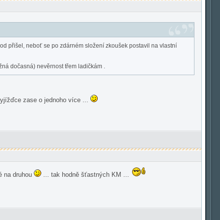
hod přišel, neboť se po zdárném složení zkoušek postavil na vlastní
ožná dočasná) nevěrnost třem ladičkám .
vyjížďce zase o jednoho více ...
né na druhou
... tak hodně šťastných KM ...