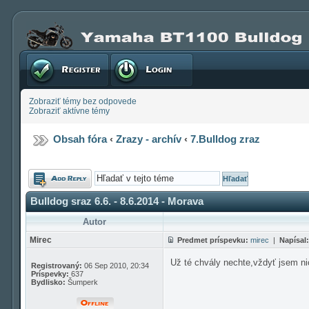
Registrovať
Prihlásenie
Zobraziť témy bez odpovede
Zobraziť aktívne témy
Obsah fóra
‹
Zrazy - archív
‹
7.Bulldog zraz
Odoslať
odpoveď
Bulldog sraz 6.6. - 8.6.2014 - Morava
Autor
Mirec
Predmet príspevku:
mirec
|
Napísal:
Už té chvály nechte,vždyť jsem nic
Registrovaný:
06 Sep 2010, 20:34
Príspevky:
637
Bydlisko:
Šumperk