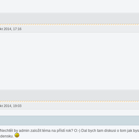
t 2014, 17:16
t 2014, 19:03
echtěl by admin založit téma na přístí rok? O:-) Dal bych tam diskusi o tom jak byste
ladensku.